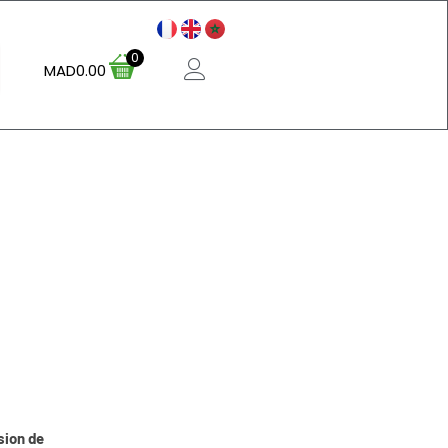
0
MAD
0.00
sion de