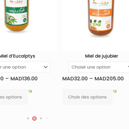
Miel de jujubier
L’ortie en poudr
MAD
26.00
32.00
–
MAD
205.00
Lire la suite
oix des options