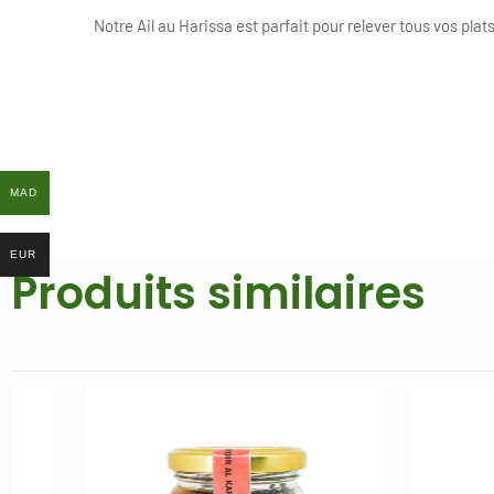
Notre Ail au Harissa est parfait pour relever tous vos plat
MAD
MAD
EUR
EUR
Produits similaires