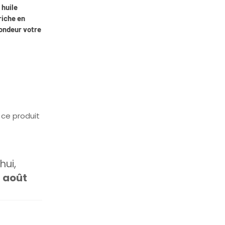
 huile
riche en
fondeur votre
ce produit
ui,
1 août