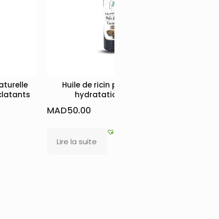
aturelle
Huile de ricin pure pour une
clatants
hydratation intense
MAD
50.00
Lire la suite