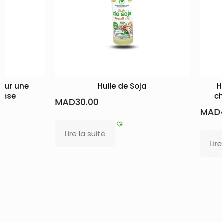
pour une
Huile de Soja
H
ense
ch
MAD
30.00
MAD
Lire la suite
Lir