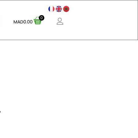
0
MAD
0.00
%