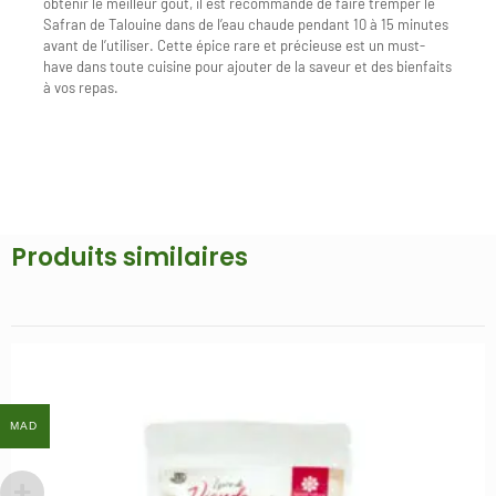
obtenir le meilleur goût, il est recommandé de faire tremper le
Safran de Talouine dans de l’eau chaude pendant 10 à 15 minutes
avant de l’utiliser. Cette épice rare et précieuse est un must-
have dans toute cuisine pour ajouter de la saveur et des bienfaits
à vos repas.
Produits similaires
MAD
MAD