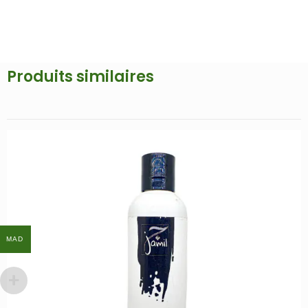
Produits similaires
MAD
MAD